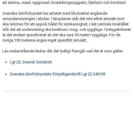
att simma, crawl, ryggcrawl, livräddningsryggsim, fjärilsim och bröstsim
BAD-, BÅT- IS- OCH VÄDERVETT
Svenska Simförbundet har arbetet med Skolverket angående
simundervisningen i skolan. I läroplanen står det inte vilket simsätt som
ska simmas för att uppnå målet för simkunnighet, i det centrala innehållet
KONTAKT
står det att undervisning ska bedrivas i mag- och ryggläge. I betygskriteriet
är det endast specificerat att det ska vara 50 meter i ryggläge. För de
BOKA HÄR
övriga 150 meterna anges inget specifikt simsätt.
Läs nedanstående länkar där det tydligt framgår vad det är som gäller;
Lgr 22, Svensk Simidrott
Svenska Simförbundets förtydligande till Lgr 22 240103