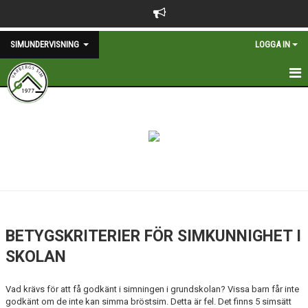
SIMUNDERVISNING
LOGGA IN
SIMUNDERVISNING
FAQ
HÖSTEN 2026
MINISIM
SIMSKOLA
BETYGSKRITERIER FÖR SIMKUNNIGHET I
SIMSKOLA 8 - 12 ÅR
SKOLAN
CRAWLSIMSKOLA 7 - 12 ÅR
Vad krävs för att få godkänt i simningen i grundskolan? Vissa barn får inte
godkänt om de inte kan simma bröstsim. Detta är fel. Det finns 5 simsätt
BETYG I SKOLAN - LGR 22