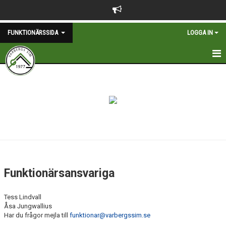
FUNKTIONÄRSSIDA
LOGGA IN
FUNKTIONÄRER
FAVVOS
KONTAKT
DOKUMENT
Funktionärsansvariga
Tess Lindvall
Åsa Jungwallius
Har du frågor mejla till
funktionar@varbergssim.se