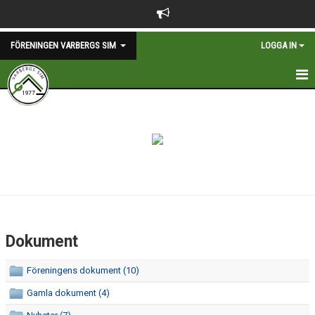
FÖRENINGEN VARBERGS SIM
LOGGA IN
HEM
NYHETER
KONTAKT
STYRELSEN 2026-2027
AVGIFTER
Dokument
KALENDER
Föreningens dokument (10)
MEDALJJAKTEN
Gamla dokument (4)
FÖRENINGENS DOKUMENT